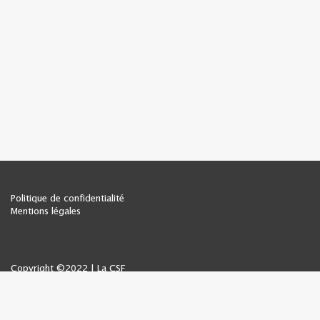
Politique de confidentialité
Mentions légales
Copyright ©2022 | La CSF
Tous droits réservés
La CSF de Côte-d'Or