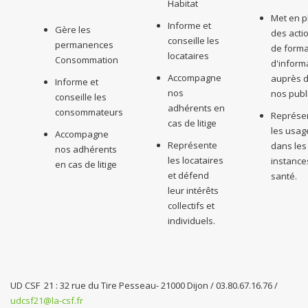
Habitat
Met en p
Informe et
Gère les
des acti
conseille les
permanences
de forma
locataires
Consommation
d'inform
Accompagne
auprès 
Informe et
nos
nos publ
conseille les
adhérents en
consommateurs
Représe
cas de litige
les usag
Accompagne
Représente
dans les
nos adhérents
les locataires
instance
en cas de litige
et défend
santé.
leur intérêts
collectifs et
individuels.
UD CSF 21 : 32 rue du Tire Pesseau- 21000 Dijon / 03.80.67.16.76 /
udcsf21@la-csf.fr